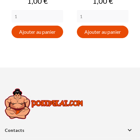
Prix
Prix
1,00 €
1,00 €
Ajouter au panier
Ajouter au panier

Contacts