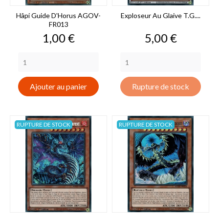
Hâpi Guide D'Horus AGOV-
Exploseur Au Glaive T.G....
FR013
Prix
Prix
1,00 €
5,00 €
Ajouter au panier
Rupture de stock
RUPTURE DE STOCK
RUPTURE DE STOCK