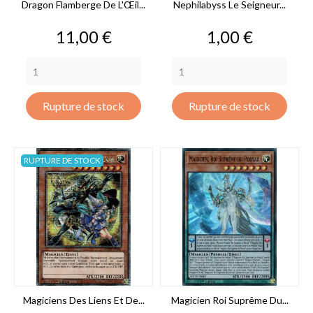
Dragon Flamberge De L'Œil...
Nephilabyss Le Seigneur...
Prix
Prix
11,00 €
1,00 €
Rupture de stock
Rupture de stock
RUPTURE DE STOCK
Magiciens Des Liens Et De...
Magicien Roi Suprême Du...