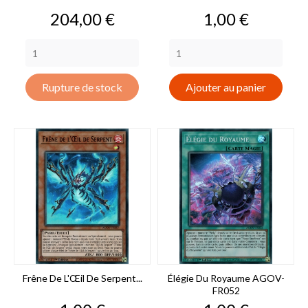
Prix
Prix
204,00 €
1,00 €
Rupture de stock
Ajouter au panier
Frêne De L'Œil De Serpent...
Élégie Du Royaume AGOV-
FR052