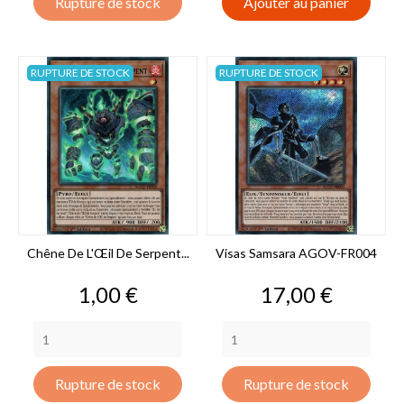
Rupture de stock
Ajouter au panier
RUPTURE DE STOCK
RUPTURE DE STOCK
Chêne De L'Œil De Serpent...
Visas Samsara AGOV-FR004
Prix
Prix
1,00 €
17,00 €
Rupture de stock
Rupture de stock