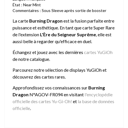
État : Near Mint
Commentaires : Sous Sleeve après sortie de booster
La carte
Burning Dragon
est la fusion parfaite entre
puissance et esthétique. En tant que carte Super Rare
de l'extension
L'Ère du Seigneur Suprême
, elle est
aussi belle à regarder qu'efficace en duel.
Échangez et jouez avec les dernières
cartes YuGiOh
de notre catalogue.
Parcourez notre sélection de
displays YuGiOh
et
découvrez des cartes rares.
Approfondissez vos connaissances sur
Burning
Dragon
N°AGOV-FR094 en visitant
l'encyclopédie
officielle des cartes Yu-Gi-Oh!
et
la base de données
officielle
.