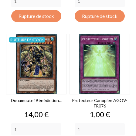
Rupture de stock
Rupture de stock
RUPTURE DE STOCK
Douamoutef Bénédiction...
Protecteur Canopien AGOV-
FR076
Prix
Prix
14,00 €
1,00 €