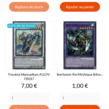
Rupture de stock
Ajouter au panier
RUPTURE DE STOCK
Trisukta Mannadium AGOV-
Berfomet Roi Mythique Bête...
FR037
Prix
Prix
7,00 €
1,00 €