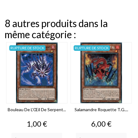
8 autres produits dans la
même catégorie :
RUPTURE DE STOCK
RUPTURE DE STOCK
Bouleau De L'Œil De Serpent...
Salamandre Roquette T.G....
Prix
Prix
1,00 €
6,00 €