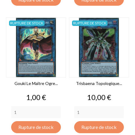
RUPTURE DE STOCK
RUPTURE DE STOCK
Gouki Le Maître Ogre...
Trisbaena Topologique...
Prix
Prix
1,00 €
10,00 €
Rupture de stock
Rupture de stock