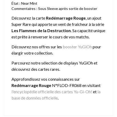
État : Near Mint
Commentaires : Sous Sleeve après sortie de booster
Découvrez la carte
Redémarrage Rouge
, un ajout
Super Rare qui apporte un vent de fraîcheur à la série
Les Flammes de la Destruction
. Sa capacité unique
est prête à renverser le cours de vos matchs.
Découvrez nos offres sur les
booster YuGiOh
pour
élargir votre collection.
Parcourez notre sélection de
displays YuGiOh
et
découvrez des cartes rares.
Approfondissez vos connaissances sur
Redémarrage Rouge
N°FLOD-FR068 en visitant
l'encyclopédie officielle des cartes Yu-Gi-Oh!
et
la
base de données officielle
.