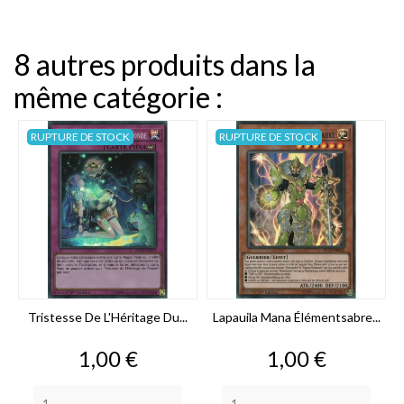
8 autres produits dans la
même catégorie :
RUPTURE DE STOCK
RUPTURE DE STOCK
Tristesse De L'Héritage Du...
Lapauila Mana Élémentsabre...
Prix
Prix
1,00 €
1,00 €