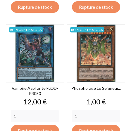
Rupture de stock
Rupture de stock
RUPTURE DE STOCK
RUPTURE DE STOCK
Vampire Aspirante FLOD-
Phosphorage Le Seigneur...
FR050
Prix
Prix
12,00 €
1,00 €
Rupture de stock
Rupture de stock