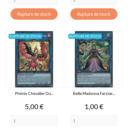
Rupture de stock
Rupture de stock
RUPTURE DE STOCK
RUPTURE DE STOCK
Phénix Chevalier Du...
Bella Madonna Farstar...
Prix
Prix
5,00 €
1,00 €