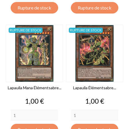
Rupture de stock
Rupture de stock
RUPTURE DE STOCK
RUPTURE DE STOCK
Lapauila Mana Élémentsabre...
Lapauila Élémentsabre...
Prix
Prix
1,00 €
1,00 €