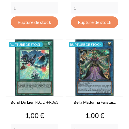
Rupture de stock
Rupture de stock
RUPTURE DE STOCK
RUPTURE DE STOCK
Bond Du Lien FLOD-FR063
Bella Madonna Farstar...
Prix
Prix
1,00 €
1,00 €