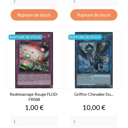
Rupture de stock
Rupture de stock
RUPTURE DE STOCK
RUPTURE DE STOCK
Redémarrage Rouge FLOD-
Griffon Chevalier Du...
FR068
Prix
Prix
1,00 €
10,00 €