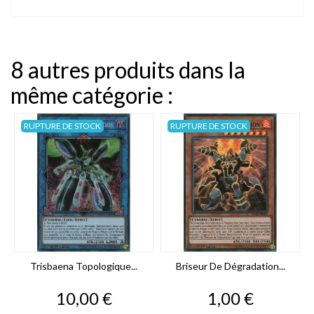
8 autres produits dans la
même catégorie :
RUPTURE DE STOCK
RUPTURE DE STOCK
Trisbaena Topologique...
Briseur De Dégradation...
Prix
Prix
10,00 €
1,00 €