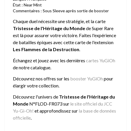
État : Near Mint
Commentaires : Sous Sleeve après sortie de booster
Chaque duel nécessite une stratégie, et la carte
Tristesse de l'Héritage du Monde
de Super Rare
est là pour assurer votre victoire. Faites l'expérience
de batailles épiques avec cette carte de l'extension
Les Flammes de la Destruction
.
Échangez et jouez avec les dernières
cartes YuGiOh
de notre catalogue.
Découvrez nos offres sur les
booster YuGiOh
pour
élargir votre collection.
Découvrez l'univers de
Tristesse de l'Héritage du
Monde
N°FLOD-FR073 sur
le site officiel du JCC
Yu-Gi-Oh!
et approfondissez sur
la base de données
officielle
.