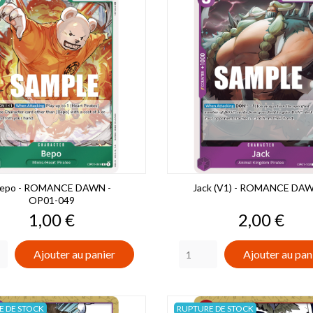
epo - ROMANCE DAWN -
Jack (V1) - ROMANCE DAWN
OP01-049
Prix
Prix
1,00 €
2,00 €
Ajouter au panier
Ajouter au pan
E DE STOCK
RUPTURE DE STOCK