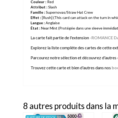
Couleur :
Red
Attribut :
Slash
Famille :
Supernovas/Straw Hat Crew
Effet :
[Rush] (This card can attack on the turn in which
Langue :
Anglaise
État :
Near Mint (Protégée dans une sleeve immédia
La carte fait partie de l'extension
-ROMANCE D
Explorez la liste complète des cartes de cette exte
Parcourez notre sélection et découvrez d'autres
Trouvez cette carte et bien d'autres dans nos
bo
8 autres produits dans la 
RUPTURE DE STOCK