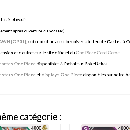
 it is played.)
tement après ouverture du booster)
AWN [OP01]
, qui contribue au riche univers du
Jeu de Cartes à C
nsion et d’autres sur le site officiel du
One Piece Card Game
.
cartes One Piece
disponibles à l'achat sur PokeDekai.
osters One Piece
et
displays One Piece
disponibles sur notre b
même catégorie :