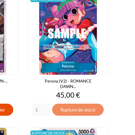
-...
Perona (V2) - ROMANCE
DAWN...
Prix
45,00 €
ier
Rupture de stock
RUPTURE DE STOCK