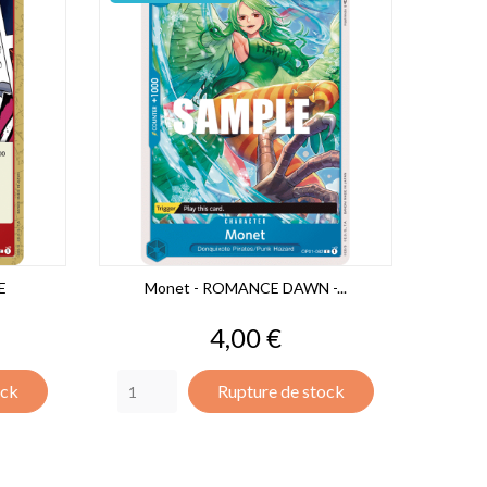
E
Monet - ROMANCE DAWN -...
Prix
4,00 €
ock
Rupture de stock