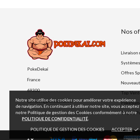
Nos of
Livraison
Systèmes
PokeDekai
Offres Sp
France
Nouveaut
69300
Top Vent
Notre site utilise des cookies pour améliorer votre expérience
contact@pokedekai.com
PokeSumo 
de navigation. En continuant à utiliser notre site, vous acceptez
notre Politique de gestion des Cookies conformément à notre
Display 
.
POLITIQUE DE CONFIDENTIALITÉ
POLITIQUE DE GESTION DES COOKIES
ACCEPTER
done