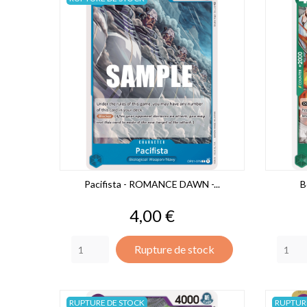
Pacifista - ROMANCE DAWN -...
B
Prix
4,00 €
Rupture de stock
RUPTURE DE STOCK
RUPTUR