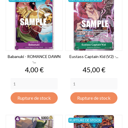
Babanuki - ROMANCE DAWN
Eustass Captain Kid (V2) -...
-...
Prix
Prix
4,00 €
45,00 €
Rupture de stock
Rupture de stock
RUPTURE DE STOCK