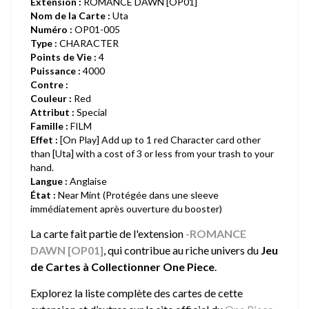
Extension :
ROMANCE DAWN [OP01]
Nom de la Carte :
Uta
Numéro :
OP01-005
Type :
CHARACTER
Points de Vie :
4
Puissance :
4000
Contre :
Couleur :
Red
Attribut :
Special
Famille :
FILM
Effet :
[On Play] Add up to 1 red Character card other
than [Uta] with a cost of 3 or less from your trash to your
hand.
Langue :
Anglaise
État :
Near Mint (Protégée dans une sleeve
immédiatement après ouverture du booster)
La carte fait partie de l'extension
-ROMANCE
DAWN [OP01]
, qui contribue au riche univers du
Jeu
de Cartes à Collectionner One Piece
.
Explorez la liste complète des cartes de cette