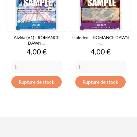
Alvida (V1) - ROMANCE
Holedem - ROMANCE DAWN
DAWN-...
-...
Prix
Prix
4,00 €
4,00 €
Rupture de stock
Rupture de stock