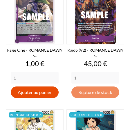
Page One - ROMANCE DAWN
Kaido (V2) - ROMANCE DAWN
-...
-...
Prix
Prix
1,00 €
45,00 €
Ajouter au panier
Rupture de stock
RUPTURE DE STOCK
RUPTURE DE STOCK