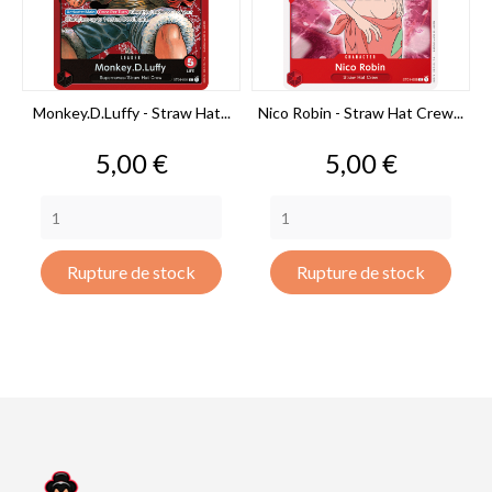
Monkey.D.Luffy - Straw Hat...
Nico Robin - Straw Hat Crew...
Prix
Prix
5,00 €
5,00 €
Rupture de stock
Rupture de stock