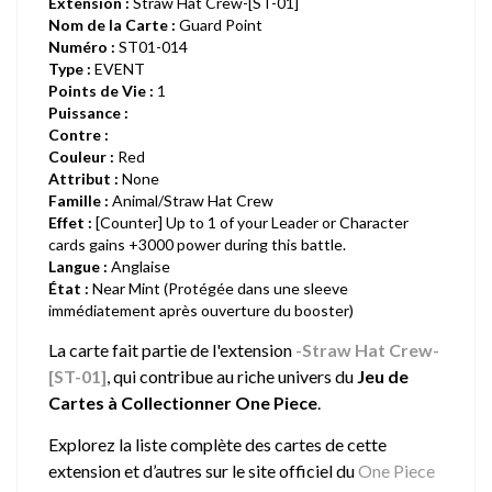
Extension :
Straw Hat Crew-[ST-01]
Nom de la Carte :
Guard Point
Numéro :
ST01-014
Type :
EVENT
Points de Vie :
1
Puissance :
Contre :
Couleur :
Red
Attribut :
None
Famille :
Animal/Straw Hat Crew
Effet :
[Counter] Up to 1 of your Leader or Character
cards gains +3000 power during this battle.
Langue :
Anglaise
État :
Near Mint (Protégée dans une sleeve
immédiatement après ouverture du booster)
La carte fait partie de l'extension
-Straw Hat Crew-
[ST-01]
, qui contribue au riche univers du
Jeu de
Cartes à Collectionner One Piece
.
Explorez la liste complète des cartes de cette
extension et d’autres sur le site officiel du
One Piece