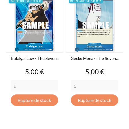
RUPTURE DE STOCK
RUPTURE DE STOCK
Trafalgar Law - The Seven...
Gecko Moria - The Seven...
Prix
Prix
5,00 €
5,00 €
Rupture de stock
Rupture de stock