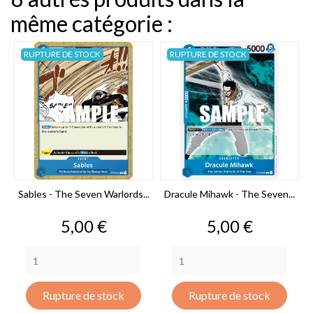
même catégorie :
RUPTURE DE STOCK
RUPTURE DE STOCK
Sables - The Seven Warlords...
Dracule Mihawk - The Seven...
Prix
Prix
5,00 €
5,00 €
Rupture de stock
Rupture de stock