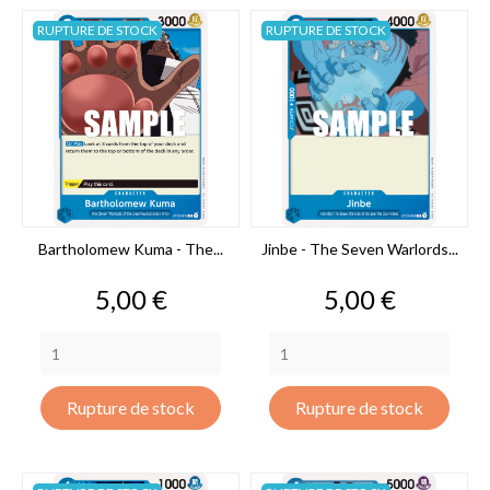
RUPTURE DE STOCK
RUPTURE DE STOCK
Bartholomew Kuma - The...
Jinbe - The Seven Warlords...
Prix
Prix
5,00 €
5,00 €
Rupture de stock
Rupture de stock