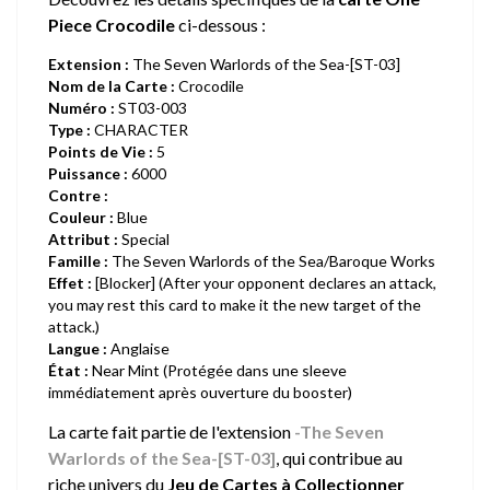
Piece Crocodile
ci-dessous :
Extension :
The Seven Warlords of the Sea-[ST-03]
Nom de la Carte :
Crocodile
Numéro :
ST03-003
Type :
CHARACTER
Points de Vie :
5
Puissance :
6000
Contre :
Couleur :
Blue
Attribut :
Special
Famille :
The Seven Warlords of the Sea/Baroque Works
Effet :
[Blocker] (After your opponent declares an attack,
you may rest this card to make it the new target of the
attack.)
Langue :
Anglaise
État :
Near Mint (Protégée dans une sleeve
immédiatement après ouverture du booster)
La carte fait partie de l'extension
-The Seven
Warlords of the Sea-[ST-03]
, qui contribue au
riche univers du
Jeu de Cartes à Collectionner