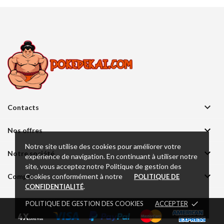

Contacts

Nos offres
Notre site utilise des cookies pour améliorer votre

Notre société
expérience de navigation. En continuant à utiliser notre
site, vous acceptez notre Politique de gestion des

Cookies conformément à notre
Compte
POLITIQUE DE
.
CONFIDENTIALITÉ
POLITIQUE DE GESTION DES COOKIES
ACCEPTER
done