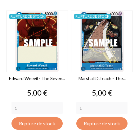
RUPTURE DE STOCK
RUPTURE DE STOCK
Edward Weevil - The Seven...
Marshall.D.Teach - The...
Prix
Prix
5,00 €
5,00 €
Rupture de stock
Rupture de stock