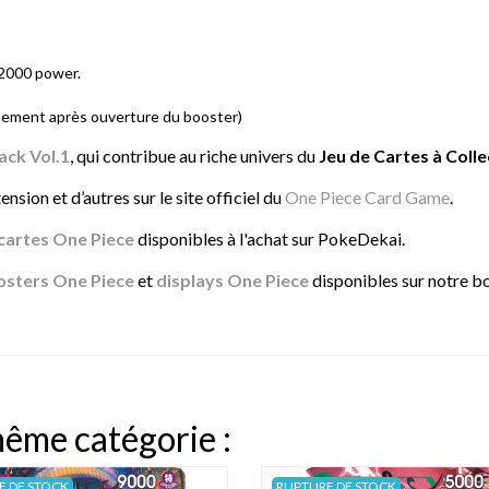
+2000 power.
tement après ouverture du booster)
ck Vol.1
, qui contribue au riche univers du
Jeu de Cartes à Coll
nsion et d’autres sur le site officiel du
One Piece Card Game
.
cartes One Piece
disponibles à l'achat sur PokeDekai.
osters One Piece
et
displays One Piece
disponibles sur notre b
même catégorie :
E DE STOCK
RUPTURE DE STOCK