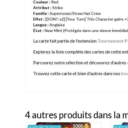
Couleur :
Red
Attribut :
Strike
Famille :
Supernovas/Straw Hat Crew
Effet :
[DON!! x2] [Your Turn] This Character gains 
Langue :
Anglaise
État :
Near Mint (Protégée dans une sleeve immédia
La carte fait partie de l'extension
Tournament Pa
Explorez la liste complète des cartes de cette exte
Parcourez notre sélection et découvrez d'autres
Trouvez cette carte et bien d'autres dans nos
bo
4 autres produits dans la 
RUPTURE DE STOCK
RUPTUR