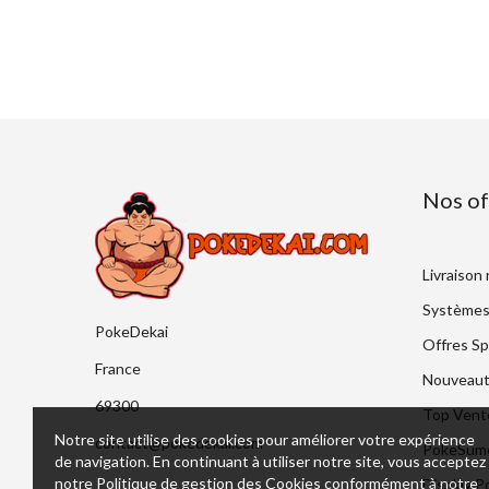
Nos of
Livraison
Systèmes
PokeDekai
Offres Sp
France
Nouveaut
69300
Top Vent
Notre site utilise des cookies pour améliorer votre expérience
contact@pokedekai.com
PokeSumo 
de navigation. En continuant à utiliser notre site, vous acceptez
notre Politique de gestion des Cookies conformément à notre
Display 