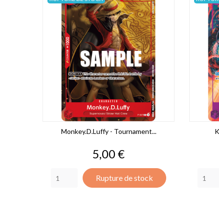
Monkey.D.Luffy - Tournament...
K
Prix
5,00 €
Rupture de stock