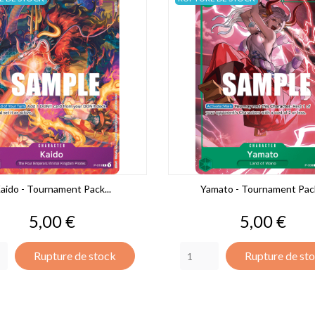
aido - Tournament Pack...
Yamato - Tournament Pack
Prix
Prix
5,00 €
5,00 €
Rupture de stock
Rupture de st